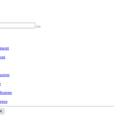
menti
ioni
azioni
e
issione
enze
N