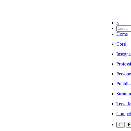
×
Home
Corsi
Insegna
Profess
Persone
Pubblic
Struttur
Terza M
Compet
IT
E