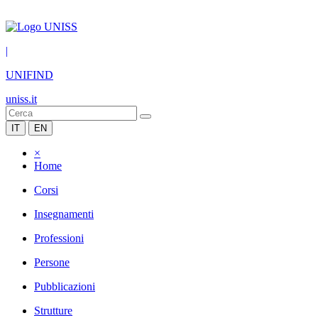
|
UNIFIND
uniss.it
IT
EN
×
Home
Corsi
Insegnamenti
Professioni
Persone
Pubblicazioni
Strutture