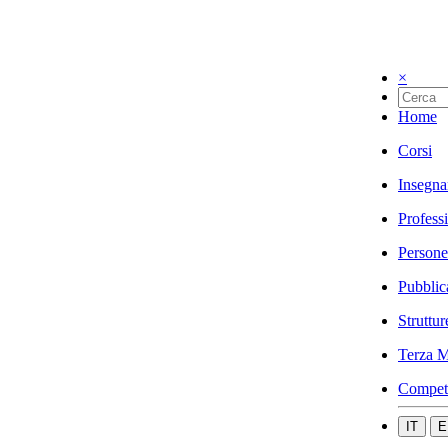
×
Home
Corsi
Insegna
Profess
Persone
Pubblic
Struttur
Terza M
Compet
IT
E