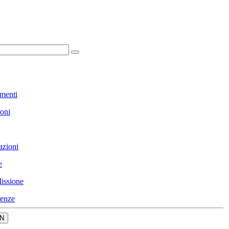
menti
ioni
azioni
e
issione
enze
N