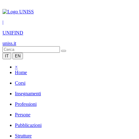
|
UNIFIND
uniss.it
IT
EN
×
Home
Corsi
Insegnamenti
Professioni
Persone
Pubblicazioni
Strutture