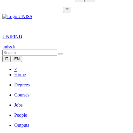
☰
|
UNIFIND
uniss.it
IT
EN
×
Home
Degrees
Courses
Jobs
People
Outputs