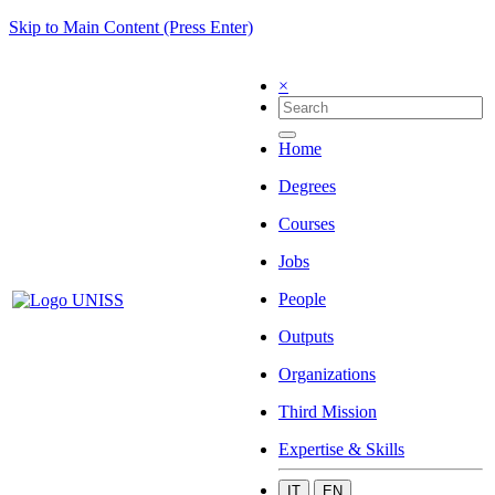
Skip to Main Content (Press Enter)
×
Home
Degrees
Courses
Jobs
People
Outputs
Organizations
Third Mission
Expertise & Skills
IT
EN