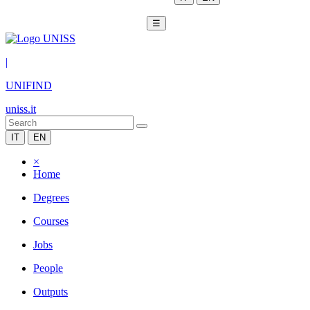
☰
|
UNIFIND
uniss.it
IT
EN
×
Home
Degrees
Courses
Jobs
People
Outputs