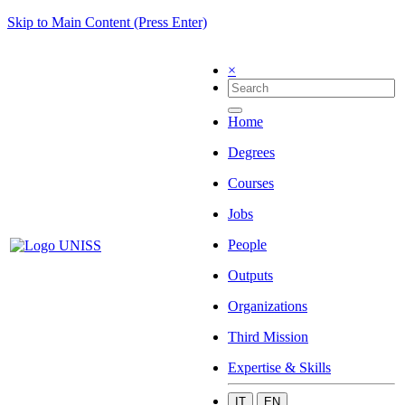
Skip to Main Content (Press Enter)
×
Home
Degrees
Courses
Jobs
People
Outputs
Organizations
Third Mission
Expertise & Skills
IT
EN