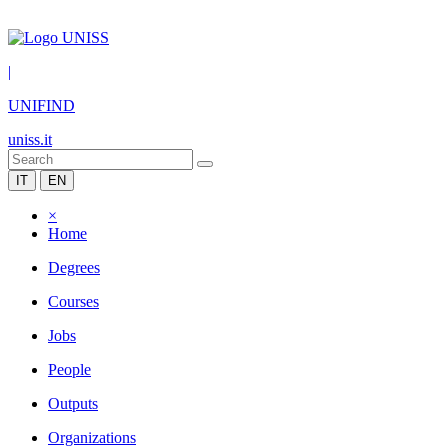
|
UNIFIND
uniss.it
IT
EN
×
Home
Degrees
Courses
Jobs
People
Outputs
Organizations