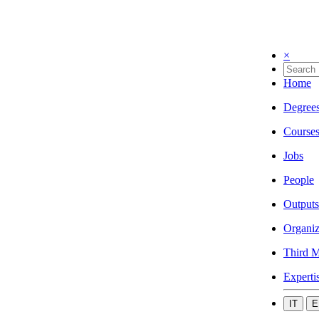
×
Home
Degree
Course
Jobs
People
Outputs
Organiz
Third M
Experti
IT
E