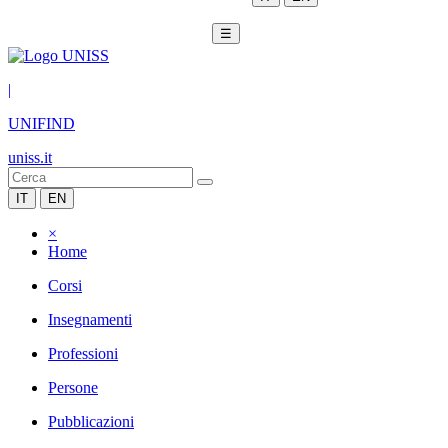
☰
|
UNIFIND
uniss.it
IT
EN
×
Home
Corsi
Insegnamenti
Professioni
Persone
Pubblicazioni