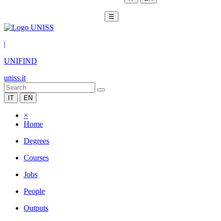
☰
|
UNIFIND
uniss.it
IT
EN
×
Home
Degrees
Courses
Jobs
People
Outputs