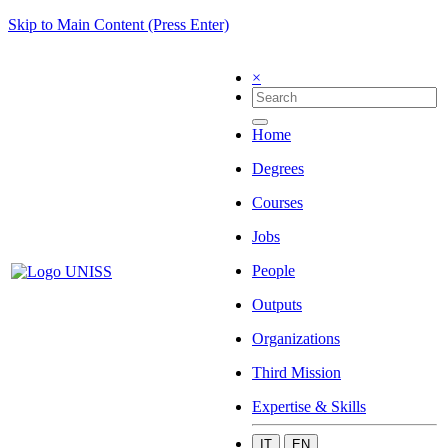
Skip to Main Content (Press Enter)
×
Home
Degrees
Courses
Jobs
People
Outputs
Organizations
Third Mission
Expertise & Skills
IT
EN