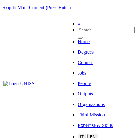
Skip to Main Content (Press Enter)
×
Home
Degrees
Courses
Jobs
People
Outputs
Organizations
Third Mission
Expertise & Skills
IT
EN