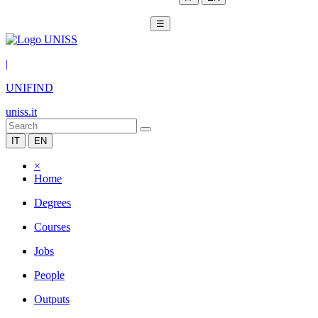
☰
|
UNIFIND
uniss.it
IT
EN
×
Home
Degrees
Courses
Jobs
People
Outputs