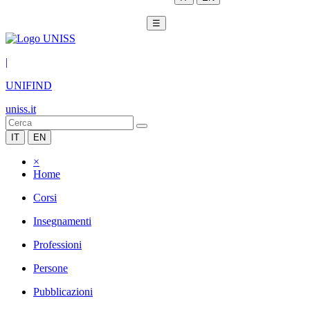
☰
|
UNIFIND
uniss.it
IT
EN
×
Home
Corsi
Insegnamenti
Professioni
Persone
Pubblicazioni