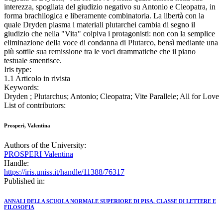
interezza, spogliata del giudizio negativo su Antonio e Cleopatra, in
forma brachilogica e liberamente combinatoria. La libertà con la
quale Dryden plasma i materiali plutarchei cambia di segno il
giudizio che nella "Vita" colpiva i protagonisti: non con la semplice
eliminazione della voce di condanna di Plutarco, bensì mediante una
più sottile sua remissione tra le voci drammatiche che il piano
testuale smentisce.
Iris type:
1.1 Articolo in rivista
Keywords:
Dryden ; Plutarchus; Antonio; Cleopatra; Vite Parallele; All for Love
List of contributors:
Prosperi, Valentina
Authors of the University:
PROSPERI Valentina
Handle:
https://iris.uniss.it/handle/11388/76317
Published in:
ANNALI DELLA SCUOLA NORMALE SUPERIORE DI PISA. CLASSE DI LETTERE E
FILOSOFIA