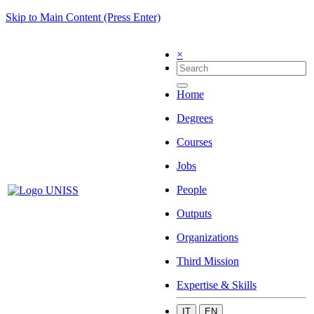
Skip to Main Content (Press Enter)
×
Home
Degrees
Courses
Jobs
People
Outputs
Organizations
Third Mission
Expertise & Skills
IT
EN