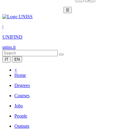
☰
|
UNIFIND
uniss.it
IT
EN
×
Home
Degrees
Courses
Jobs
People
Outputs