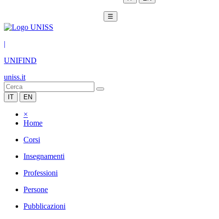
☰
|
UNIFIND
uniss.it
IT
EN
×
Home
Corsi
Insegnamenti
Professioni
Persone
Pubblicazioni