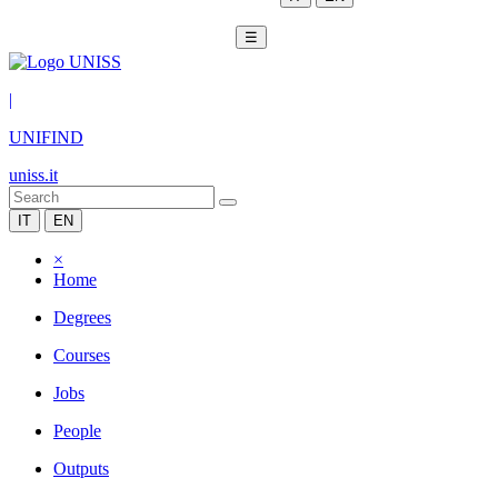
☰
|
UNIFIND
uniss.it
IT
EN
×
Home
Degrees
Courses
Jobs
People
Outputs