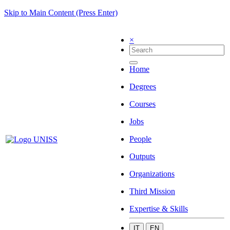
Skip to Main Content (Press Enter)
×
Home
Degrees
Courses
Jobs
People
Outputs
Organizations
Third Mission
Expertise & Skills
IT
EN