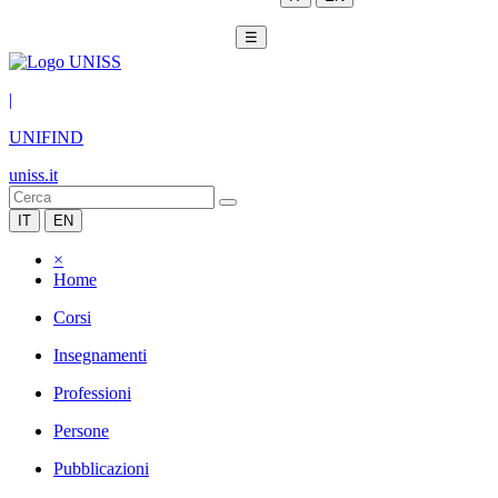
☰
|
UNIFIND
uniss.it
IT
EN
×
Home
Corsi
Insegnamenti
Professioni
Persone
Pubblicazioni