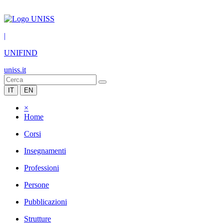
|
UNIFIND
uniss.it
IT
EN
×
Home
Corsi
Insegnamenti
Professioni
Persone
Pubblicazioni
Strutture