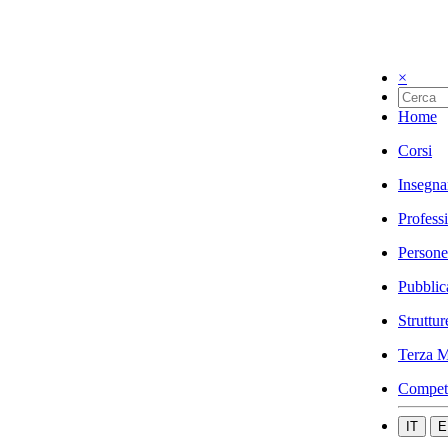
×
Home
Corsi
Insegna
Profess
Persone
Pubblic
Struttur
Terza M
Compet
IT
E