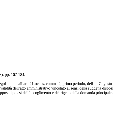
23), pp. 167-184.
 regola di cui all’art. 21-octies, comma 2, primo periodo, della l. 7 agost
lidità dell’atto amministrativo vincolato ai sensi della suddetta dispos
opposte ipotesi dell’accoglimento e del rigetto della domanda principale