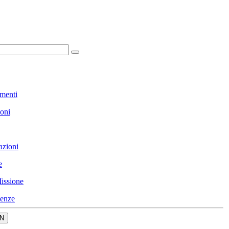
menti
ioni
azioni
e
issione
enze
N