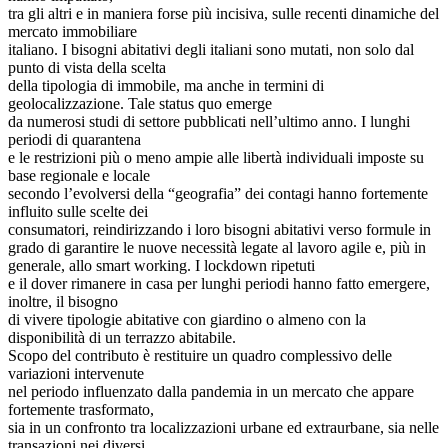
tra gli altri e in maniera forse più incisiva, sulle recenti dinamiche del
mercato immobiliare
italiano. I bisogni abitativi degli italiani sono mutati, non solo dal
punto di vista della scelta
della tipologia di immobile, ma anche in termini di
geolocalizzazione. Tale status quo emerge
da numerosi studi di settore pubblicati nell’ultimo anno. I lunghi
periodi di quarantena
e le restrizioni più o meno ampie alle libertà individuali imposte su
base regionale e locale
secondo l’evolversi della “geografia” dei contagi hanno fortemente
influito sulle scelte dei
consumatori, reindirizzando i loro bisogni abitativi verso formule in
grado di garantire le nuove necessità legate al lavoro agile e, più in
generale, allo smart working. I lockdown ripetuti
e il dover rimanere in casa per lunghi periodi hanno fatto emergere,
inoltre, il bisogno
di vivere tipologie abitative con giardino o almeno con la
disponibilità di un terrazzo abitabile.
Scopo del contributo è restituire un quadro complessivo delle
variazioni intervenute
nel periodo influenzato dalla pandemia in un mercato che appare
fortemente trasformato,
sia in un confronto tra localizzazioni urbane ed extraurbane, sia nelle
transazioni nei diversi