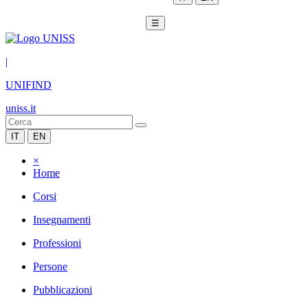
☰
|
UNIFIND
uniss.it
IT
EN
×
Home
Corsi
Insegnamenti
Professioni
Persone
Pubblicazioni