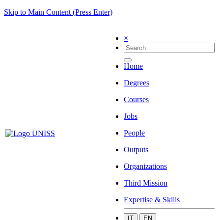
Skip to Main Content (Press Enter)
×
Home
Degrees
Courses
Jobs
People
Outputs
Organizations
Third Mission
Expertise & Skills
IT
EN