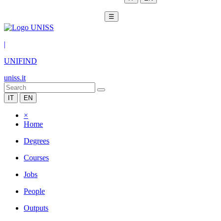
☰
|
UNIFIND
uniss.it
IT
EN
×
Home
Degrees
Courses
Jobs
People
Outputs