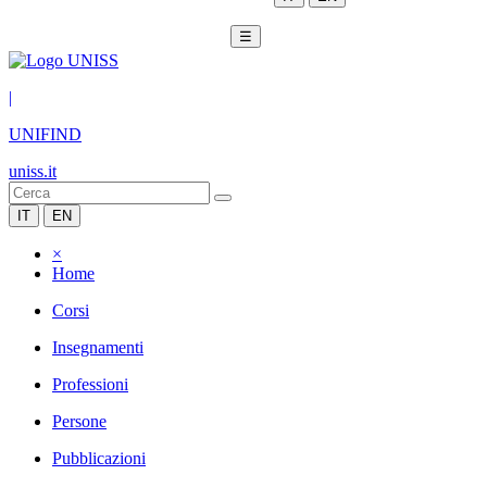
☰
|
UNIFIND
uniss.it
IT
EN
×
Home
Corsi
Insegnamenti
Professioni
Persone
Pubblicazioni