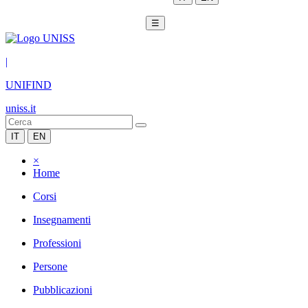
☰
|
UNIFIND
uniss.it
IT
EN
×
Home
Corsi
Insegnamenti
Professioni
Persone
Pubblicazioni