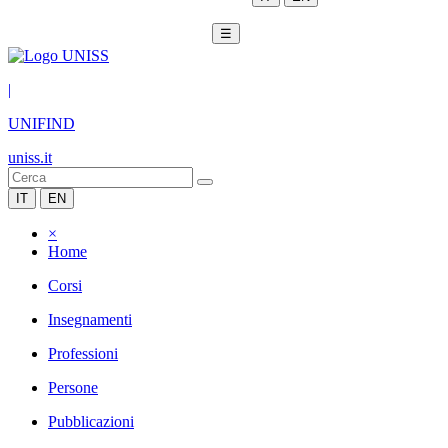
☰
|
UNIFIND
uniss.it
IT
EN
×
Home
Corsi
Insegnamenti
Professioni
Persone
Pubblicazioni