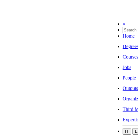
×
Home
Degree
Course
Jobs
People
Outputs
Organiz
Third M
Experti
IT
E