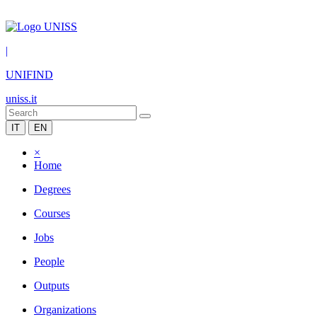
|
UNIFIND
uniss.it
IT
EN
×
Home
Degrees
Courses
Jobs
People
Outputs
Organizations