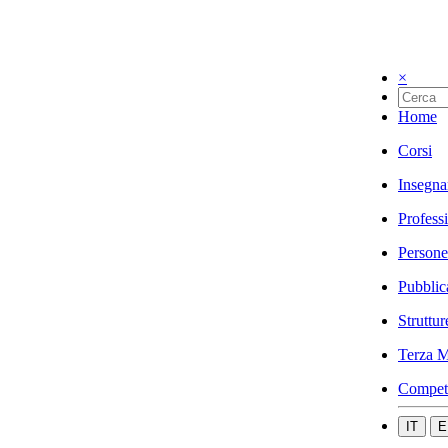
×
Home
Corsi
Insegna
Profess
Persone
Pubblic
Struttur
Terza M
Compet
IT
E