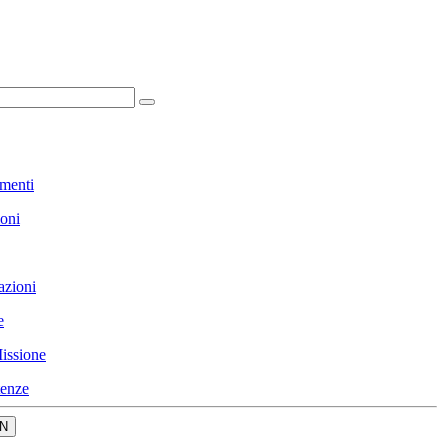
menti
ioni
azioni
e
issione
enze
N