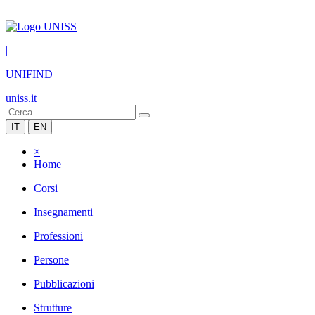
|
UNIFIND
uniss.it
IT
EN
×
Home
Corsi
Insegnamenti
Professioni
Persone
Pubblicazioni
Strutture