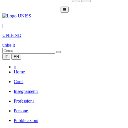
☰
|
UNIFIND
uniss.it
IT
EN
×
Home
Corsi
Insegnamenti
Professioni
Persone
Pubblicazioni