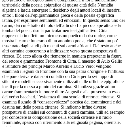
territoriale della poesia epigrafica di questa città della Numidia
algerina e lascia emergere il desiderio degli autori locali di inserirsi
entro i filoni dell’epigrammatica greca e della poesia epigrafica
latina, per esprimere sentimenti ed emozioni. In questo senso uno dei
carmi, dai cui è tratto il titolo dell’articolo La piccola ape attica e la
tomba del poeta, risulta particolarmen­ te significativo: Cirta
rappresenta in effetti un microcosmo poetico da riscoprire, come
mostra il carme funerario di un anonimo poeta, che è stato un po’
trascurato dagli studi più recenti sui carmi africani. Del resto anche
altri carmina concorrono a indirizzare verso questa prospettiva di
ricerca. Ed ecco allora che riemerge in maniera prepotente la figura
del retore e grammatico Frontone di Cirta, il maestro di Aulo Gellio
e istitutore dei principi Marco Aurelio e Lucio Vero; vengono
esaminati i legami di Frontone con la sua patria d’origine e l’influsso
che pare derivare dai suoi contatti con Cirta per lo svi­ luppo di
stilemi e modelli successivamente utilizzati dalle officine epigrafiche
locali per la messa a punto dei carmina. Si ipotizza grazie ad un
carme frammentario in onore di tre Augusti e alla presenza in esso
del verbo bacchari, l’esistenza di una scuola di retorica cirtense. Si
esamina il grado di “consapevolezza” poetica dei committenti e dei
destina­ tari della poesia cirtense. Si indicano infine diverse
prospettive di analisi sui contenuti di questi carmina, utili ad esempio
per conoscere la composizione della società cirtense e il ruolo
femminile, spesso con riferimento alla religiosità pagana, orientale,