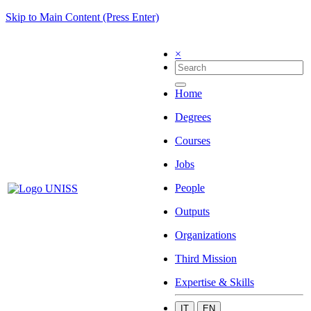
Skip to Main Content (Press Enter)
×
Home
Degrees
Courses
Jobs
People
Outputs
Organizations
Third Mission
Expertise & Skills
IT
EN