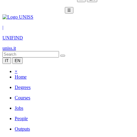
☰
|
UNIFIND
uniss.it
IT
EN
×
Home
Degrees
Courses
Jobs
People
Outputs