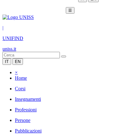
☰
|
UNIFIND
uniss.it
IT
EN
×
Home
Corsi
Insegnamenti
Professioni
Persone
Pubblicazioni