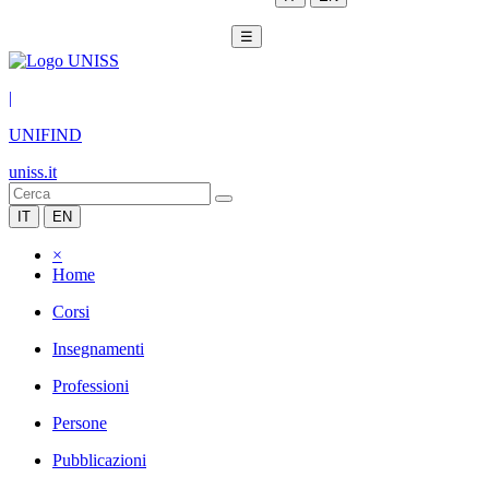
☰
|
UNIFIND
uniss.it
IT
EN
×
Home
Corsi
Insegnamenti
Professioni
Persone
Pubblicazioni