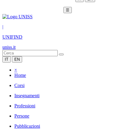
☰
|
UNIFIND
uniss.it
IT
EN
×
Home
Corsi
Insegnamenti
Professioni
Persone
Pubblicazioni