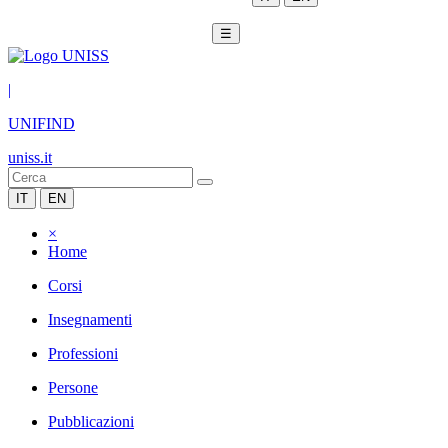
☰
|
UNIFIND
uniss.it
IT
EN
×
Home
Corsi
Insegnamenti
Professioni
Persone
Pubblicazioni