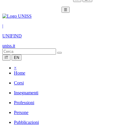
☰
|
UNIFIND
uniss.it
IT
EN
×
Home
Corsi
Insegnamenti
Professioni
Persone
Pubblicazioni