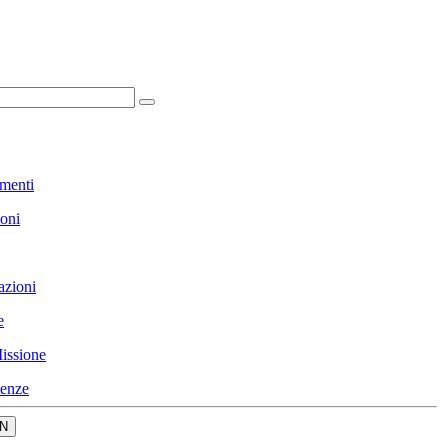
menti
ioni
azioni
e
issione
enze
N