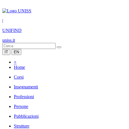
|
UNIFIND
uniss.it
IT
EN
×
Home
Corsi
Insegnamenti
Professioni
Persone
Pubblicazioni
Strutture