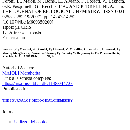
Foroni, L., Maioli, M., Bonsi, L., Alviano, F., Fossati, V., Bagnara,
G.P., Pasquinelli, G., Recchia, F.A., AND PERBELLINI, A.. - In:
THE JOURNAL OF BIOLOGICAL CHEMISTRY. - ISSN 0021-
9258. - 282:19(2007), pp. 14243-14252.
[10.1074/jbc.M609350200]
Tipologia CRIS:
1.1 Articolo in rivista
Elenco autori:
Ventura, C; Cantoni, S; Bianchi, F; Lionetti, V; Cavallini, C; Scarlata, I; Foroni, L;
Maioli, Margherita; Bonsi, L; Alviano, F; Fossati, V; Bagnara, G. P.; Pasquinelli, G;
Recchia, F. A.; AND PERBELLINI, A.
Autori di Ateneo:
MAIOLI Margherita
Link alla scheda completa:
https://iris.uniss.it/handle/11388/44727
Pubblicato in:
THE JOURNAL OF BIOLOGICAL CHEMISTRY
Journal
Utilizzo dei cookie