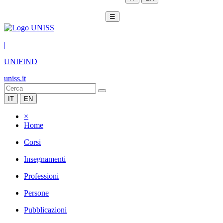
☰
|
UNIFIND
uniss.it
IT
EN
×
Home
Corsi
Insegnamenti
Professioni
Persone
Pubblicazioni