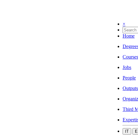
×
Home
Degree
Course
Jobs
People
Outputs
Organiz
Third M
Experti
IT
E