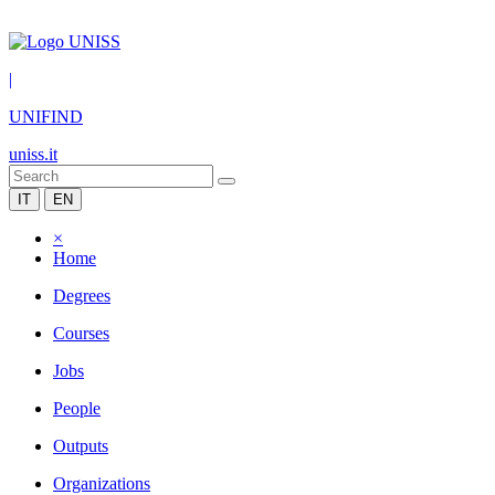
|
UNIFIND
uniss.it
IT
EN
×
Home
Degrees
Courses
Jobs
People
Outputs
Organizations