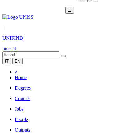
☰
|
UNIFIND
uniss.it
IT
EN
×
Home
Degrees
Courses
Jobs
People
Outputs