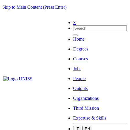
Skip to Main Content (Press Enter)
×
Home
Degrees
Courses
Jobs
People
Outputs
Organizations
Third Mission
Expertise & Skills
IT
EN