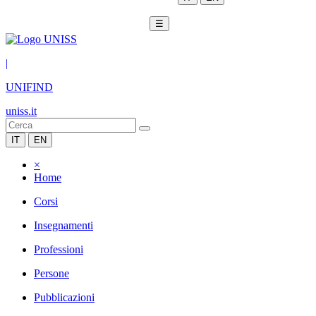
☰
|
UNIFIND
uniss.it
IT
EN
×
Home
Corsi
Insegnamenti
Professioni
Persone
Pubblicazioni