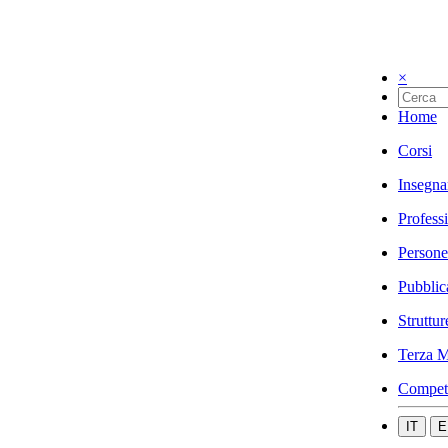
×
Home
Corsi
Insegna
Profess
Persone
Pubblic
Struttur
Terza M
Compet
IT
E