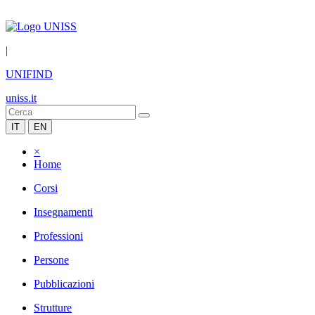
|
UNIFIND
uniss.it
IT
EN
×
Home
Corsi
Insegnamenti
Professioni
Persone
Pubblicazioni
Strutture