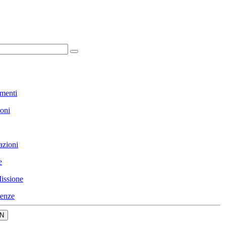
menti
ioni
azioni
e
issione
enze
N