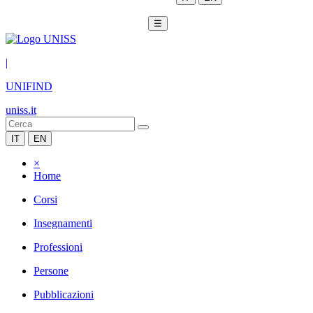
☰
|
UNIFIND
uniss.it
IT
EN
×
Home
Corsi
Insegnamenti
Professioni
Persone
Pubblicazioni