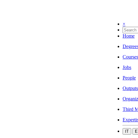
×
Home
Degree
Course
Jobs
People
Outputs
Organiz
Third M
Experti
IT
E