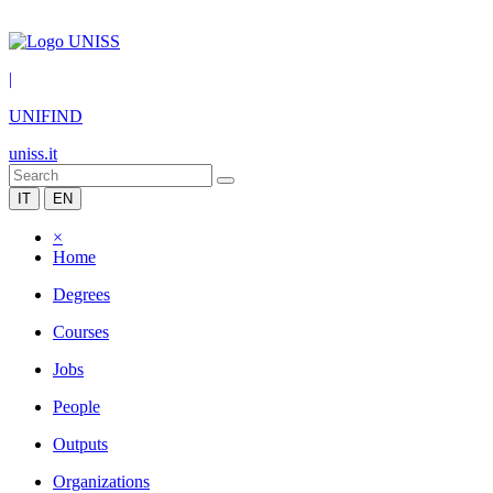
|
UNIFIND
uniss.it
IT
EN
×
Home
Degrees
Courses
Jobs
People
Outputs
Organizations