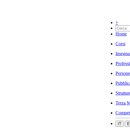
×
Home
Corsi
Insegna
Profess
Persone
Pubblic
Struttur
Terza M
Compet
IT
E