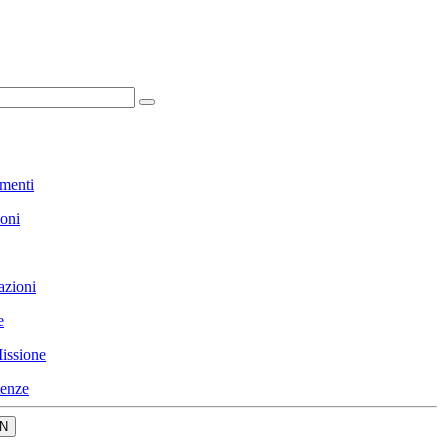
menti
ioni
azioni
e
issione
enze
N