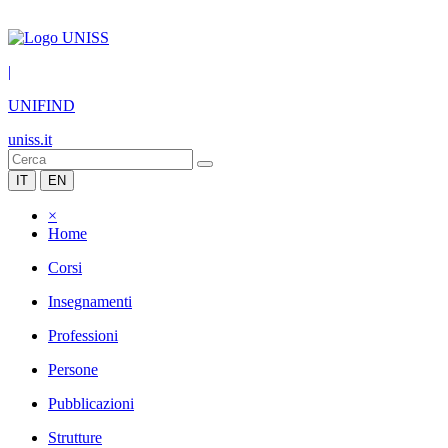
|
UNIFIND
uniss.it
IT
EN
×
Home
Corsi
Insegnamenti
Professioni
Persone
Pubblicazioni
Strutture