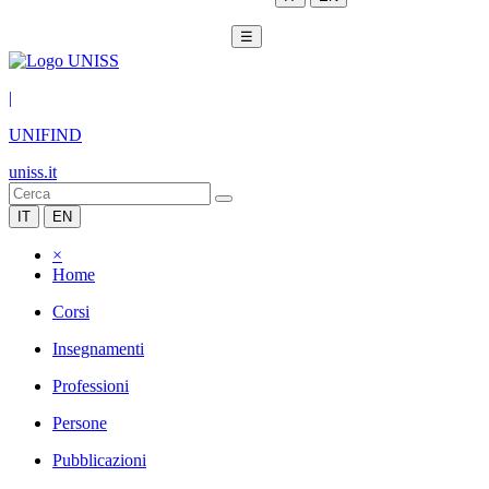
☰
|
UNIFIND
uniss.it
IT
EN
×
Home
Corsi
Insegnamenti
Professioni
Persone
Pubblicazioni