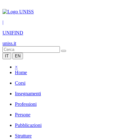
|
UNIFIND
uniss.it
IT
EN
×
Home
Corsi
Insegnamenti
Professioni
Persone
Pubblicazioni
Strutture