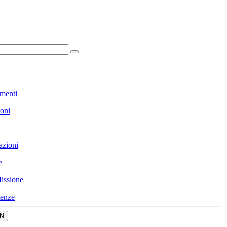
menti
ioni
azioni
e
issione
enze
N