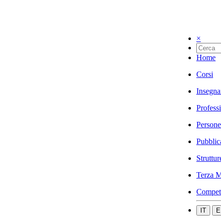
×
Home
Corsi
Insegna
Profess
Persone
Pubblic
Struttur
Terza M
Compet
IT
E