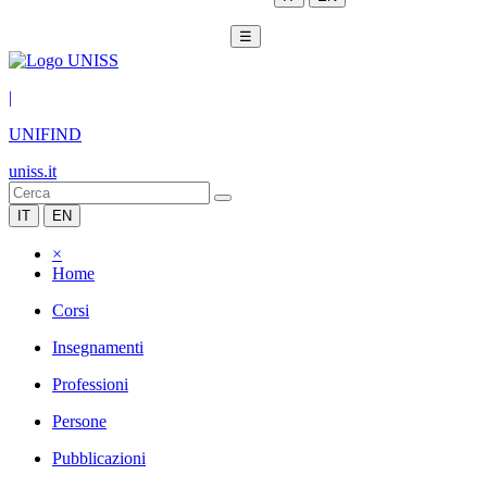
☰
|
UNIFIND
uniss.it
IT
EN
×
Home
Corsi
Insegnamenti
Professioni
Persone
Pubblicazioni