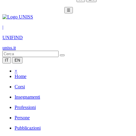
☰
|
UNIFIND
uniss.it
IT
EN
×
Home
Corsi
Insegnamenti
Professioni
Persone
Pubblicazioni