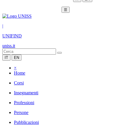
☰
|
UNIFIND
uniss.it
IT
EN
×
Home
Corsi
Insegnamenti
Professioni
Persone
Pubblicazioni