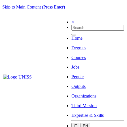
Skip to Main Content (Press Enter)
×
Home
Degrees
Courses
Jobs
People
Outputs
Organizations
Third Mission
Expertise & Skills
IT
EN