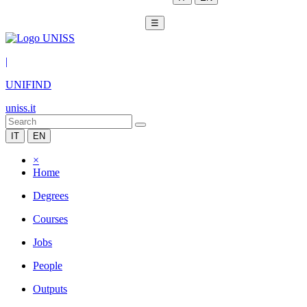
☰
|
UNIFIND
uniss.it
IT
EN
×
Home
Degrees
Courses
Jobs
People
Outputs