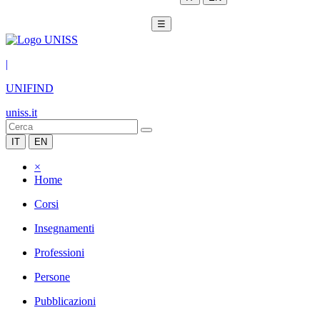
☰
|
UNIFIND
uniss.it
IT
EN
×
Home
Corsi
Insegnamenti
Professioni
Persone
Pubblicazioni