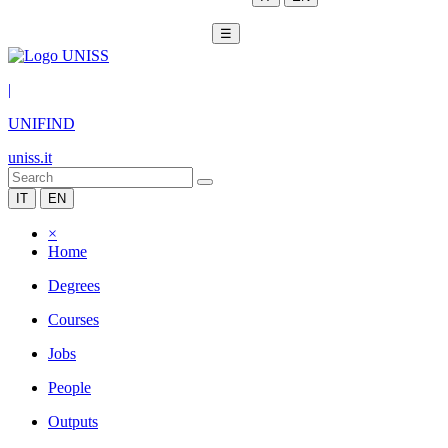
☰
|
UNIFIND
uniss.it
IT
EN
×
Home
Degrees
Courses
Jobs
People
Outputs