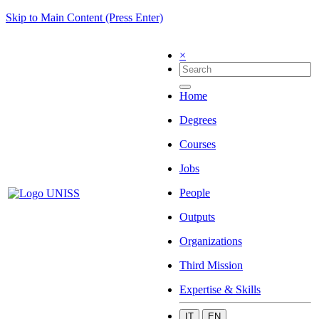
Skip to Main Content (Press Enter)
×
Home
Degrees
Courses
Jobs
People
Outputs
Organizations
Third Mission
Expertise & Skills
IT
EN