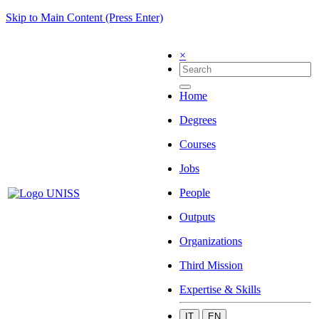
Skip to Main Content (Press Enter)
×
Home
Degrees
Courses
Jobs
People
Outputs
Organizations
Third Mission
Expertise & Skills
IT
EN