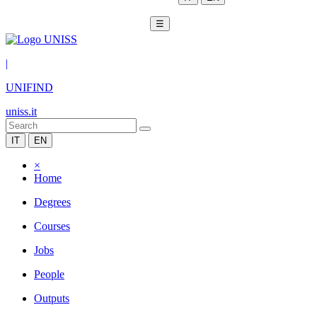
☰
|
UNIFIND
uniss.it
IT
EN
×
Home
Degrees
Courses
Jobs
People
Outputs