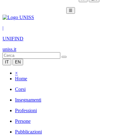
☰
|
UNIFIND
uniss.it
IT
EN
×
Home
Corsi
Insegnamenti
Professioni
Persone
Pubblicazioni