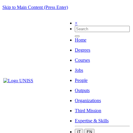
Skip to Main Content (Press Enter)
×
Home
Degrees
Courses
Jobs
People
Outputs
Organizations
Third Mission
Expertise & Skills
IT
EN