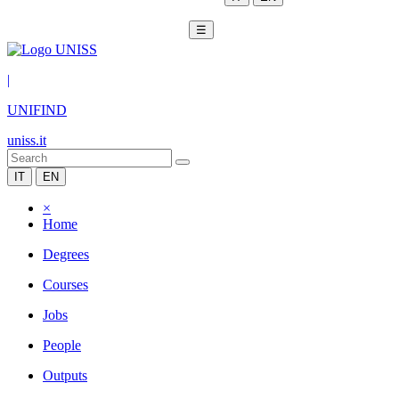
☰
|
UNIFIND
uniss.it
IT
EN
×
Home
Degrees
Courses
Jobs
People
Outputs