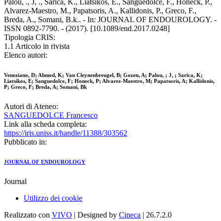
Palou, ., J, ., Sarica, K., Liatsikos, E., Sanguedolce, F., Honeck, P.,
Alvarez-Maestro, M., Papatsoris, A., Kallidonis, P., Greco, F.,
Breda, A., Somani, B.k.. - In: JOURNAL OF ENDOUROLOGY. -
ISSN 0892-7790. - (2017). [10.1089/end.2017.0248]
Tipologia CRIS:
1.1 Articolo in rivista
Elenco autori:
Veneziano, D; Ahmed, K; Van Cleynenbreugel, B; Gozen, A; Palou, ; J, ; Sarica, K;
Liatsikos, E; Sanguedolce, F; Honeck, P; Alvarez-Maestro, M; Papatsoris, A; Kallidonis,
P; Greco, F; Breda, A; Somani, Bk
Autori di Ateneo:
SANGUEDOLCE Francesco
Link alla scheda completa:
https://iris.uniss.it/handle/11388/303562
Pubblicato in:
JOURNAL OF ENDOUROLOGY
Journal
Utilizzo dei cookie
Realizzato con
VIVO
| Designed by
Cineca
| 26.7.2.0