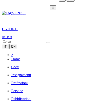
☰
|
UNIFIND
uniss.it
IT
EN
×
Home
Corsi
Insegnamenti
Professioni
Persone
Pubblicazioni