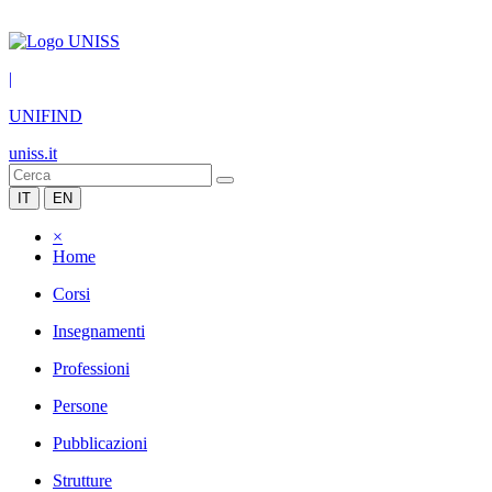
|
UNIFIND
uniss.it
IT
EN
×
Home
Corsi
Insegnamenti
Professioni
Persone
Pubblicazioni
Strutture