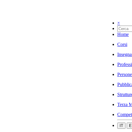
×
Home
Corsi
Insegna
Profess
Persone
Pubblic
Struttur
Terza M
Compet
IT
E