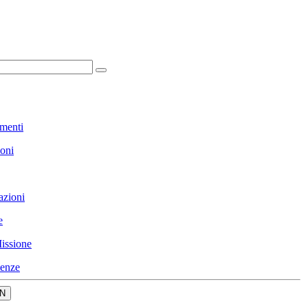
menti
ioni
azioni
e
issione
enze
N